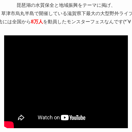
琵琶湖の水質保全と地域振興をテーマに掲げ、
り草津市烏丸半島で開催している滋賀県下最大の大型野外ライ
去には全国から
8
万人
を動員したモンスターフェスなんです(*´∀｀