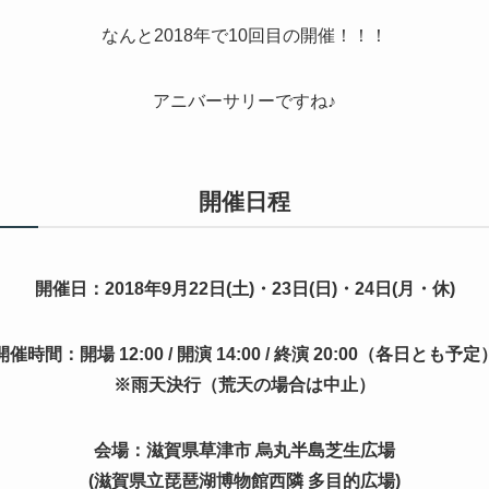
なんと2018年で10回目の開催！！！
アニバーサリーですね♪
開催日程
開催日：
2018
年
9
月
22
日(土)・
23
日(日)・
24日
(月・休)
開催時間：開場
12:00 /
開演
14:00 /
終演
20:00
（各日とも予定
※
雨天決行（荒天の場合は中止）
会場：滋賀県草津市 烏丸半島芝生広場
(滋賀県立琵琶湖博物館西隣 多目的広場)