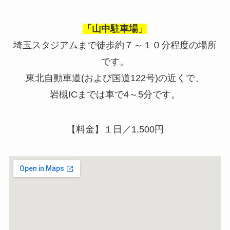
「山中駐車場」
埼玉スタジアムまで徒歩約７～１０分程度の場所
です。
東北自動車道(および国道
122
号)の近くで、
岩槻
IC
までは車で
4
～
5
分です。
【料金】１日／1,500円