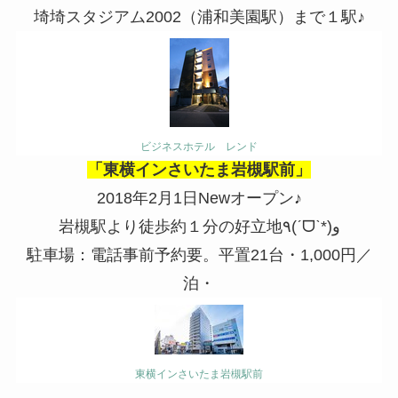
埼埼スタジアム2002（浦和美園駅）まで１駅♪
ビジネスホテル レンド
「東横インさいたま岩槻駅前」
2018年2月1日Newオープン♪
岩槻駅より徒歩約１分の好立地٩(ˊᗜˋ*)و
駐車場：電話事前予約要。平置21台・1,000円／
泊・
東横インさいたま岩槻駅前