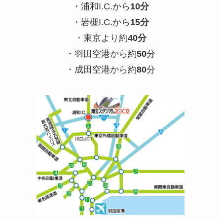
・浦和
I.C.
から
10
分
・岩槻
I.C.
から
15
分
・東京より約
40
分
・羽田空港から約
50
分
・成田空港から約
80
分