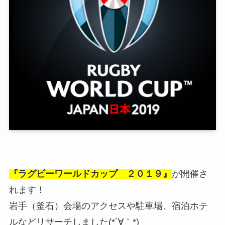
『ラグビーワールドカップ ２０１９』
が開催さ
れます！
岩手（釜石）会場のアクセスや駐車場、宿泊ホテ
ルなどリサーチしました(*´∀｀*)