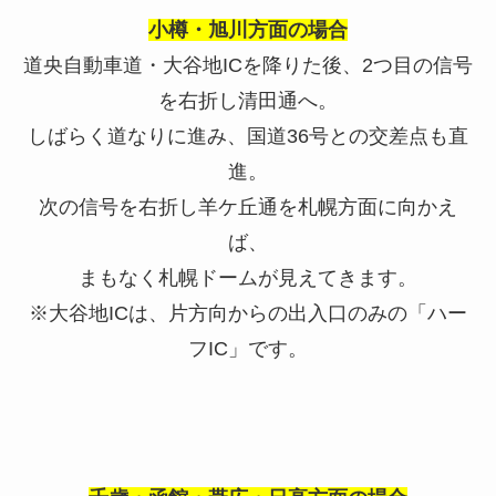
小樽・旭川方面の場合
道央自動車道・大谷地
IC
を降りた後、
2
つ目の信号
を右折し清田通へ。
しばらく道なりに進み、国道
36
号との交差点も直
進。
次の信号を右折し羊ケ丘通を札幌方面に向かえ
ば、
まもなく札幌ドームが見えてきます。
※
大谷地
IC
は、片方向からの出入口のみの「ハー
フ
IC
」です。