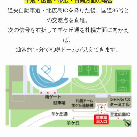
千歳・函館・帯広・日高方面の場合
道央自動車道・北広島
IC
を降りた後、国道
36
号と
の交差点を直進。
次の信号を右折して羊ケ丘通を札幌方面に向かえ
ば、
通常約
15
分で札幌ドームが見えてきます。