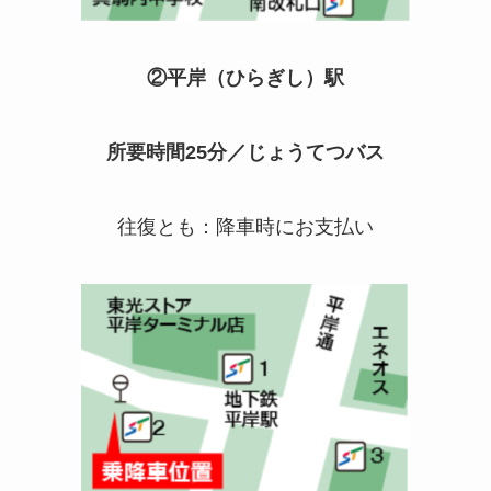
②平岸（ひらぎし）駅
所要時間
25
分／じょうてつバス
往復とも：降車時にお支払い