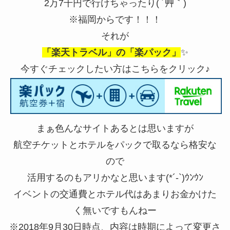
2万7千円で行けちゃったり( ´艸｀)
※福岡からです！！！
それが
「楽天トラベル」の「楽パック」
✨
今すぐチェックしたい方はこちらをクリック♪
まぁ色んなサイトあるとは思いますが
航空チケットとホテルをパックで取るなら格安な
ので
活用するのもアリかなと思います(*´-`)ｳﾝｳﾝ
イベントの交通費とホテル代はあまりお金かけた
く無いですもんねー
※2018年9月30日時点、内容は時期によって変更さ