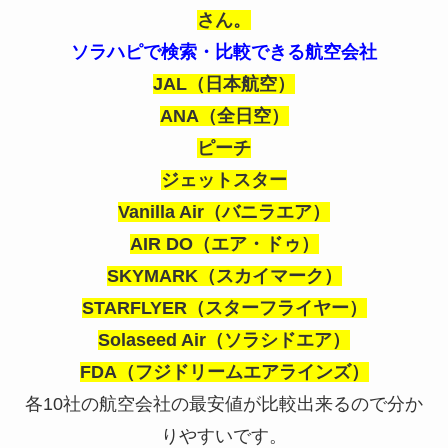
さん。
ソラハピで検索・比較できる航空会社
JAL（日本航空）
ANA（全日空）
ピーチ
ジェットスター
Vanilla Air（バニラエア）
AIR DO（エア・ドゥ）
SKYMARK（スカイマーク）
STARFLYER（スターフライヤー）
Solaseed Air（ソラシドエア）
FDA（フジドリームエアラインズ）
各10社の航空会社の最安値が比較出来るので分か
りやすいです。