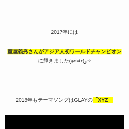
2017年には
室屋義秀さんがアジア人初ワールドチャンピオン
に輝きました(๑•̀ㅂ•́)و✧
2018年もテーマソングはGLAYの
「XYZ」