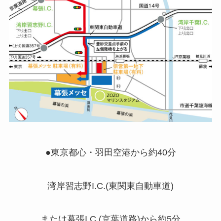
●東京都心・羽田空港から約40分
湾岸習志野I.C.(東関東自動車道)
または幕張I.C.(京葉道路)から約5分