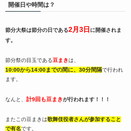
開催日や時間は？
2月3日
節分大祭は
節分の日である
に開催されま
す。
節分祭の目玉である
豆まき
は、
10:00から14:00までの間に、
30分間隔
で行われ
ます。
計9回も豆まき
なんと、
が行われます！！！
またこの豆まきは
歌舞伎役者さんが参加すること
で有名
です。