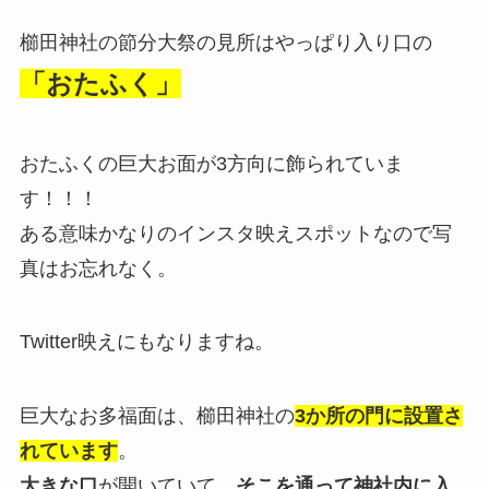
櫛田神社の節分大祭の見所はやっぱり入り口の
「おたふく」
おたふくの巨大お面が3方向に飾られていま
す！！！
ある意味かなりのインスタ映えスポットなので写
真はお忘れなく
。
Twitter映えにもなりますね。
巨大なお多福面は、櫛田神社の
3か所の門に設置さ
れています
。
大きな口
が開いていて、
そこを通って神社内に入