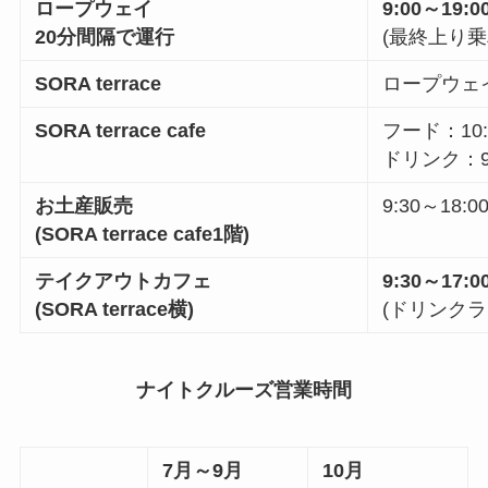
ロープウェイ
9:00
～
19:0
20
分間隔で運行
(最終上り
SORA terrace
ロープウェ
SORA terrace cafe
フード：
10
ドリンク：
お土産販売
9:30
～
18:0
(
SORA terrace cafe1
階)
テイクアウトカフェ
9:30
～
17:0
(
SORA terrace
横)
(ドリンク
ナイトクルーズ営業時間
7
月～
9
月
10
月