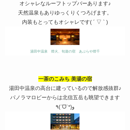
オシャレなルーフトップバーあります♪
天然温泉もありゆっくりくつろげます。
内装もとってもオシャレです( ´ ▽ ` )
湯田中温泉 燈火、旬遊の宿 あぶらや燈千
一茶のこみち 美湯の宿
湯田中温泉の高台に建っているので解放感抜群♪
パノラマロビーからは北信五岳も眺望できます
٩(ˊᗜˋ*)و