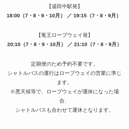
【湯田中駅発】
18:00（
7
・
8
・
9
・
10
月）
／ 19:15（
7
・
8
・
9
月）
【竜王ロープウェイ発】
20:10（
7
・
8
・
9
・
10
月）
／ 21:10（
7
・
8
・
9
月）
定期便のため予約不要です。
シャトルバスの運行はロープウェイの営業に準じ
ます。
※
悪天候等で、ロープウェイが運休になった場
合、
シャトルバスも合わせて運休となります。