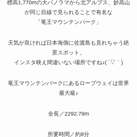
標高
1
,
770m
の大パノラマから北アルプス、妙高山
が同じ目線で見られることで有名な
「竜王マウンテンパーク」
天気が良ければ日本海側に佐渡島も見れちゃう絶
景スポット。
インスタ映え間違いない場所ですね♪( ´▽｀)
竜王マウンテンパークにあるロープウェイは世界
最大級♪
全長／2292.79m
所要時間／約8分