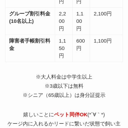
円
円
グループ割引料金
2
,2
1
,1
2
,1
00
円
(
10
名以上)
00
00
円
円
障害者手帳割引料
1
,
1
600
1
,10
0
円
金
50
円
円
※
大人料金は中学生以上
※
3
歳以下は無料
※
シニア（
65
歳以上）は身分証提示
嬉しいことに
ペット同伴
OK
(*´∀｀*)
ケージ内に入れるかリードに繋いだ状態で飼い主