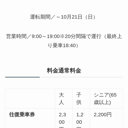
運転期間／～10月21日（日）
営業時間／9:00～19:00※20分間隔で運行（最終上
り乗車18:40）
料金通常料金
大
子
シニア(
65
人
供
歳以上)
往復乗車券
2
,3
1
,2
2
,2
00
円
00
00