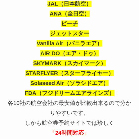
JAL（日本航空）
ANA（全日空）
ピーチ
ジェットスター
Vanilla Air（バニラエア）
AIR DO（エア・ドゥ）
SKYMARK（スカイマーク）
STARFLYER（スターフライヤー）
Solaseed Air（ソラシドエア）
FDA（フジドリームエアラインズ）
各10社の航空会社の最安値が比較出来るので分か
りやすいです。
しかも航空券予約サイトでは珍しく
「24時間対応」