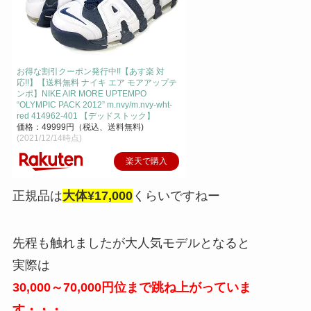
お得な割引クーポン発行中!!【あす楽 対
応!!】【送料無料 ナイキ エア モアアップテ
ンポ】NIKE AIR MORE UPTEMPO
“OLYMPIC PACK 2012” m.nvy/m.nvy-wht-
red 414962-401 【デッドストック】
価格：49999円（税込、送料無料)
(2021/12/14時点)
楽天で購入
正規品は
大体¥17,000
くらいですねー
先程も触れましたが大人気モデルとなると
実際は
30,000～70,000円位まで跳ね上がっていま
す・・・