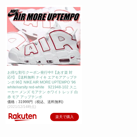
お得な割引クーポン発行中!!【あす楽 対
応!!】【送料無料 ナイキ エアモアアップテ
ンポ 96】NIKE AIR MORE UPTEMPO ’96
white/varsity red-white 921948-102 スニ
ーカー メンズ モアテン ホワイト レッド 白
赤 モア アップテンポ
価格：31999円（税込、送料無料)
(2021/12/14時点)
楽天で購入