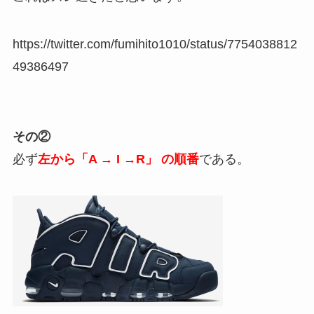
https://twitter.com/fumihito1010/status/7754038812
49386497
その②
必ず
左から「
A → I →R」 の順番
である。